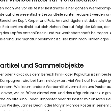
lten nach wie vor als fester Bestandteil einer ganzen Werbekam
e auf drei wesentliche Bestandteile runter reduziert werden un
 Bereichen Kopf, Körper und Fuß. Am wichtigsten ist dabei die Übe
Betrachters direkt auf sich ziehen. Darauf folgt der Körper, de
ng des Kopfes entschlüsseln und zur Werbebotschaft beitragen. Al
alisierung und Signatur bestimmt ist. Hier kann man Firmenlogos,
oartikel und Sammelobjekte
ter oder Plakat aus dem Bereich Film- oder Popkultur ist im beste
e Kampagnen wird bei Sammelobjekten, viel Wert auf Nostalgie ge
 erinnern. Wie kaum andere Werbemittel vermitteln uns Poster a
davon, wie es früher einmal war. Und das trägt mitunter zur gro
erne an alte Kino- oder Filmposter oder an Poster mit unseren L
 Elvis Presley, James Dean, oder Marylin Monroe Poster in sein