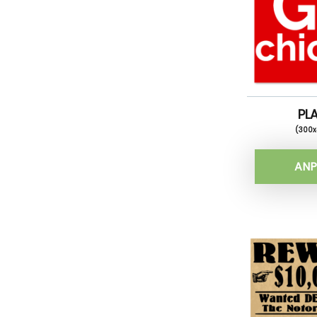
PL
(300
ANP