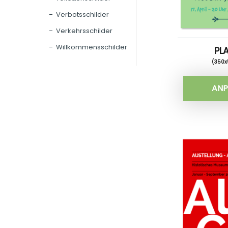
Verbotsschilder
Verkehrsschilder
Willkommensschilder
PL
(350
ANP