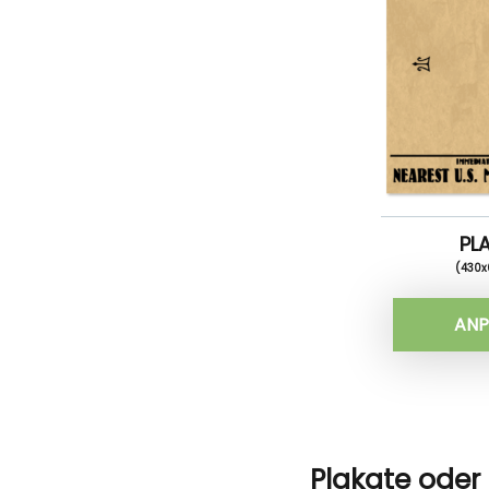
PL
(430
ANP
Plakate oder 