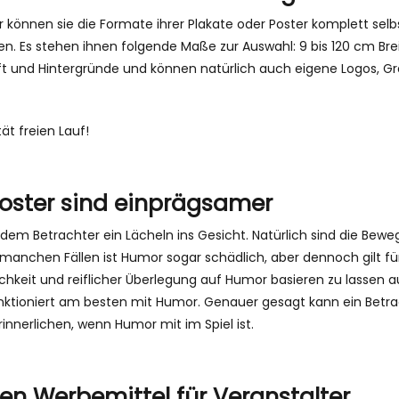
r können sie die Formate ihrer Plakate oder Poster komplett se
. Es stehen ihnen folgende Maße zur Auswahl: 9 bis 120 cm Brei
ift und Hintergründe und können natürlich auch eigene Logos, Gr
tät freien Lauf!
oster sind einprägsamer
dem Betrachter ein Lächeln ins Gesicht. Natürlich sind die Bew
n manchen Fällen ist Humor sogar schädlich, aber dennoch gilt 
hkeit und reiflicher Überlegung auf Humor basieren zu lassen au
ktioniert am besten mit Humor. Genauer gesagt kann ein Betrac
nnerlichen, wenn Humor mit im Spiel ist.
ten Werbemittel für Veranstalter