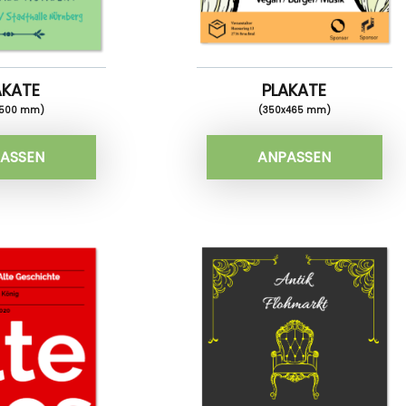
AKATE
PLAKATE
x500 mm)
(350x465 mm)
ASSEN
ANPASSEN